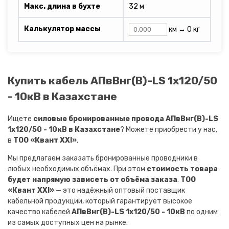
Макс. длина в бухте
32 м
Калькулятор массы
км →
0 кг
Купить кабель АПвВнг(B)-LS 1х120/50
- 10кВ в Казахстане
Ищете
силовые бронированные провода АПвВнг(B)-LS
1х120/50 - 10кВ в Казахстане
? Можете приобрести у нас,
в
ТОО «Квант XXI»
.
Мы предлагаем заказать бронированные проводники в
любых необходимых объёмах. При этом
стоимость товара
будет напрямую зависеть от объёма заказа
.
ТОО
«Квант XXI»
— это надёжный оптовый поставщик
кабельной продукции, который гарантирует высокое
качество кабелей
АПвВнг(B)-LS 1х120/50 - 10кВ
по одним
из самых доступных цен на рынке.