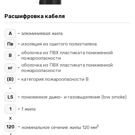
Расшифровка кабеля
-
А
алюминиевая жила
-
Пв
изоляция из сшитого полиэтилена
оболочка из ПВХ пластиката пониженной
-
В
пожароопасности
оболочка из ПВХ пластиката пониженной
-
нг
пожароопасности
-
(B)
категория пожароопасности B
-
-
LS
пониженное дымо- и газовыделение (low smoke)
-
1
1 жила
х
2
-
120
номинальное сечение жилы 120 мм