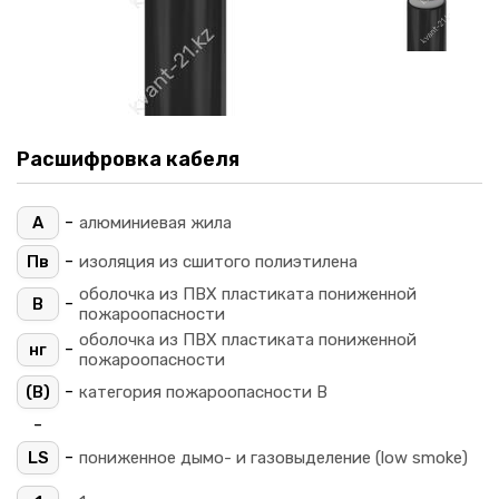
Расшифровка кабеля
-
А
алюминиевая жила
-
Пв
изоляция из сшитого полиэтилена
оболочка из ПВХ пластиката пониженной
-
В
пожароопасности
оболочка из ПВХ пластиката пониженной
-
нг
пожароопасности
-
(B)
категория пожароопасности B
-
-
LS
пониженное дымо- и газовыделение (low smoke)