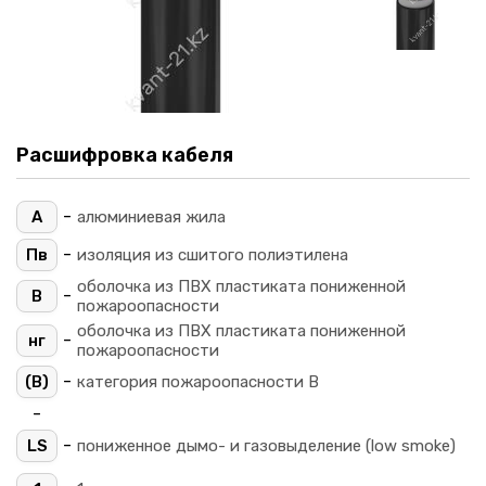
Расшифровка кабеля
-
А
алюминиевая жила
-
Пв
изоляция из сшитого полиэтилена
оболочка из ПВХ пластиката пониженной
-
В
пожароопасности
оболочка из ПВХ пластиката пониженной
-
нг
пожароопасности
-
(B)
категория пожароопасности B
-
-
LS
пониженное дымо- и газовыделение (low smoke)