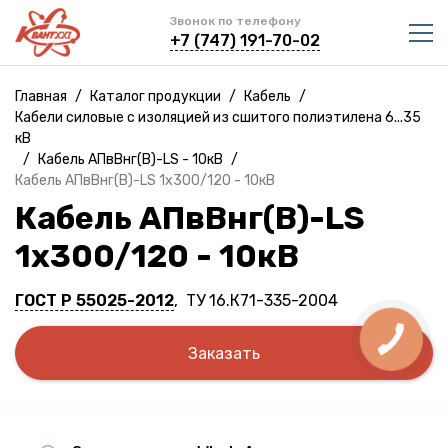
Звонок по телефону
+7 (747) 191-70-02
Главная
/
Каталог продукции
/
Кабель
/
Кабели силовые с изоляцией из сшитого полиэтилена 6...35
кВ
/
Кабель АПвВнг(B)-LS - 10кВ
/
Кабель АПвВнг(B)-LS 1х300/120 - 10кВ
Кабель АПвВнг(B)-LS
1х300/120 - 10кВ
ГОСТ Р 55025-2012
, ТУ 16.К71-335-2004
Заказать