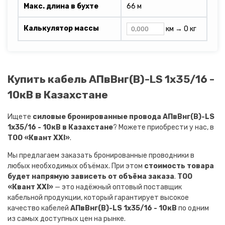
Макс. длина в бухте
66 м
Калькулятор массы
км →
0 кг
Купить кабель АПвВнг(B)-LS 1х35/16 -
10кВ в Казахстане
Ищете
силовые бронированные провода АПвВнг(B)-LS
1х35/16 - 10кВ в Казахстане
? Можете приобрести у нас, в
ТОО «Квант XXI»
.
Мы предлагаем заказать бронированные проводники в
любых необходимых объёмах. При этом
стоимость товара
будет напрямую зависеть от объёма заказа
.
ТОО
«Квант XXI»
— это надёжный оптовый поставщик
кабельной продукции, который гарантирует высокое
качество кабелей
АПвВнг(B)-LS 1х35/16 - 10кВ
по одним
из самых доступных цен на рынке.