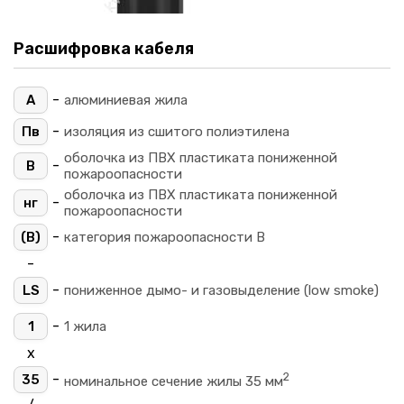
Расшифровка кабеля
-
А
алюминиевая жила
-
Пв
изоляция из сшитого полиэтилена
оболочка из ПВХ пластиката пониженной
-
В
пожароопасности
оболочка из ПВХ пластиката пониженной
-
нг
пожароопасности
-
(B)
категория пожароопасности B
-
-
LS
пониженное дымо- и газовыделение (low smoke)
-
1
1 жила
х
2
-
35
номинальное сечение жилы 35 мм