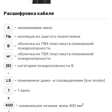
Расшифровка кабеля
-
А
алюминиевая жила
-
Пв
изоляция из сшитого полиэтилена
оболочка из ПВХ пластиката пониженной
-
В
пожароопасности
оболочка из ПВХ пластиката пониженной
-
нг
пожароопасности
-
(B)
категория пожароопасности B
-
-
LS
пониженное дымо- и газовыделение (low smoke)
-
1
1 жила
х
2
-
400
номинальное сечение жилы 400 мм