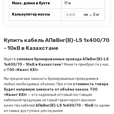
Макс. длина в бухте
17 м
Калькулятор массы
км →
0 кг
Купить кабель АПвВнг(B)-LS 1х400/70
- 10кВ в Казахстане
Ищете
силовые бронированные провода АПвВнг(B)-LS
1х400/70 - 10кВ в Казахстане
? Можете приобрести у нас,
в
ТОО «Квант XXI»
.
Мы предлагаем заказать бронированные проводники в
любых необходимых объёмах. При этом
стоимость товара
будет напрямую зависеть от объёма заказа
.
ТОО
«Квант XXI»
— это надёжный оптовый поставщик
кабельной продукции, который гарантирует высокое
качество кабелей
АПвВнг(B)-LS 1х400/70 - 10кВ
по одним
из самых доступных цен на рынке.