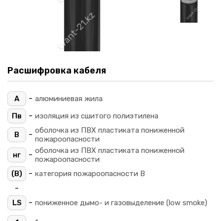
Расшифровка кабеля
-
А
алюминиевая жила
-
Пв
изоляция из сшитого полиэтилена
оболочка из ПВХ пластиката пониженной
-
В
пожароопасности
оболочка из ПВХ пластиката пониженной
-
нг
пожароопасности
-
(B)
категория пожароопасности B
-
-
LS
пониженное дымо- и газовыделение (low smoke)