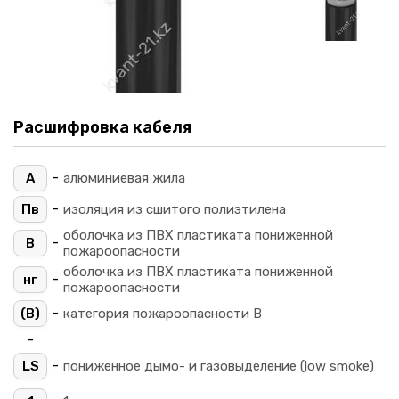
Расшифровка кабеля
-
А
алюминиевая жила
-
Пв
изоляция из сшитого полиэтилена
оболочка из ПВХ пластиката пониженной
-
В
пожароопасности
оболочка из ПВХ пластиката пониженной
-
нг
пожароопасности
-
(B)
категория пожароопасности B
-
-
LS
пониженное дымо- и газовыделение (low smoke)