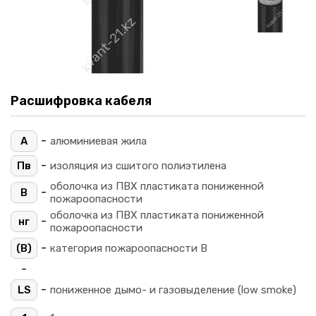
Расшифровка кабеля
-
А
алюминиевая жила
-
Пв
изоляция из сшитого полиэтилена
оболочка из ПВХ пластиката пониженной
-
В
пожароопасности
оболочка из ПВХ пластиката пониженной
-
нг
пожароопасности
-
(B)
категория пожароопасности B
-
-
LS
пониженное дымо- и газовыделение (low smoke)