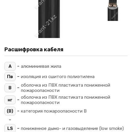
Расшифровка кабеля
-
А
алюминиевая жила
-
Пв
изоляция из сшитого полиэтилена
оболочка из ПВХ пластиката пониженной
-
В
пожароопасности
оболочка из ПВХ пластиката пониженной
-
нг
пожароопасности
-
(B)
категория пожароопасности B
-
-
LS
пониженное дымо- и газовыделение (low smoke)