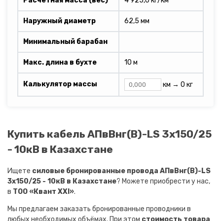
Расчетная масса (вес)
4 925,0 кг/км
Наружный диаметр
62,5 мм
Минимальный барабан
Макс. длина в бухте
10 м
Калькулятор массы
км →
0 кг
Купить кабель АПвВнг(B)-LS 3х150/25
- 10кВ в Казахстане
Ищете
силовые бронированные провода АПвВнг(B)-LS
3х150/25 - 10кВ в Казахстане
? Можете приобрести у нас,
в
ТОО «Квант XXI»
.
Мы предлагаем заказать бронированные проводники в
любых необходимых объёмах. При этом
стоимость товара