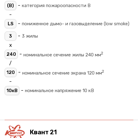
-
(B)
категория пожароопасности B
-
-
LS
пониженное дымо- и газовыделение (low smoke)
-
3
3 жилы
х
2
-
240
номинальное сечение жилы 240 мм
/
2
-
120
номинальное сечение экрана 120 мм
-
-
10кВ
номинальное напряжение 10 кВ
Квант 21