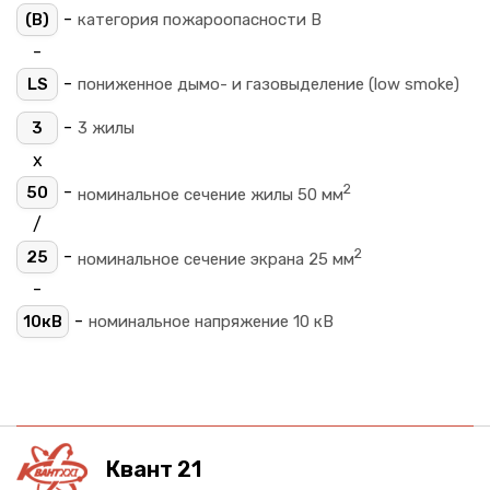
-
(B)
категория пожароопасности B
-
-
LS
пониженное дымо- и газовыделение (low smoke)
-
3
3 жилы
х
2
-
50
номинальное сечение жилы 50 мм
/
2
-
25
номинальное сечение экрана 25 мм
-
-
10кВ
номинальное напряжение 10 кВ
Квант 21