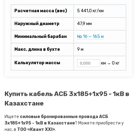
Расчетная масса (вес)
5 441,0 кг/км
Наружный диаметр
47,9 мм
Минимальный барабан
№ 16 — 165 м
Макс. длина в бухте
9 м
Калькулятор массы
км →
0 кг
Купить кабель АСБ 3х185+1х95 - 1кВ в
Казахстане
Ищете
силовые бронированные провода АСБ
3х185+1х95 - 1кВ в Казахстане
? Можете приобрести у
нас, в
ТОО «Квант XXI»
.