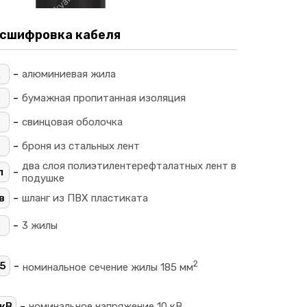
сшифровка кабеля
-
алюминиевая жила
-
_
бумажная пропитанная изоляция
-
свинцовая оболочка
-
броня из стальных лент
два слоя полиэтилентерефталатных лент в
-
л
подушке
-
в
шланг из ПВХ пластиката
-
3 жилы
2
-
5
номинальное сечение жилы 185 мм
-
кВ
номинальное напряжение 10 кВ