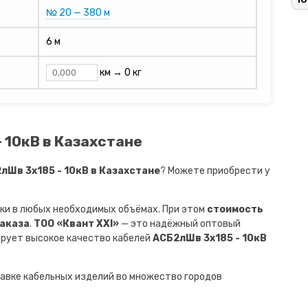
№ 20 — 380 м
6 м
км →
0 кг
 10кВ в Казахстане
Шв 3х185 - 10кВ в Казахстане
? Можете приобрести у
ки в любых необходимых объёмах. При этом
стоимость
заказа
.
ТОО «Квант XXI»
— это надёжный оптовый
ирует высокое качество кабелей
АСБ2лШв 3х185 - 10кВ
авке кабельных изделий во множество городов