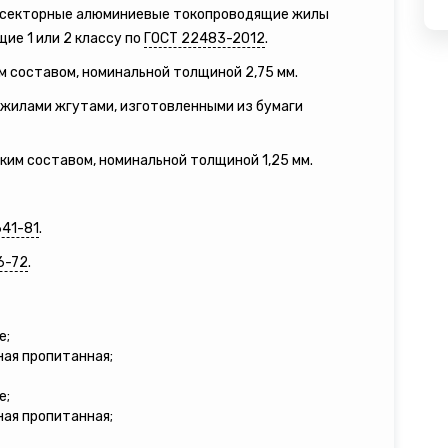
е секторные алюминиевые токопроводящие жилы
ие 1 или 2 классу по
ГОСТ 22483-2012
.
м составом, номинальной толщиной 2,75 мм.
жилами жгутами, изготовленными из бумаги
зким составом, номинальной толщиной 1,25 мм.
641-81
.
6-72
.
е;
ная пропитанная;
е;
ная пропитанная;