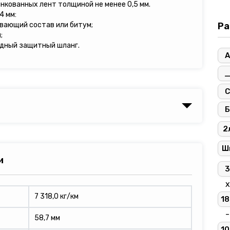
инкованных лент толщиной не менее 0,5 мм.
4 мм:
ивающий состав или битум;
Ра
;
дный защитный шланг.
А
С
Б
2
Ш
и
3
х
7 318,0 кг/км
18
-
58,7 мм
10