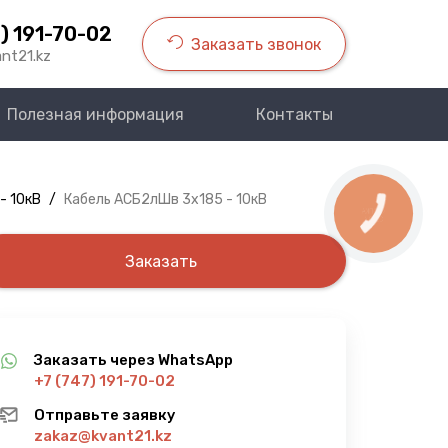
) 191-70-02
Заказать звонок
nt21.kz
Полезная информация
Контакты
- 10кВ
/
Кабель АСБ2лШв 3х185 - 10кВ
КНОПКА
СВЯЗИ
Заказать
Заказать через WhatsApp
+7 (747) 191-70-02
Отправьте заявку
zakaz@kvant21.kz