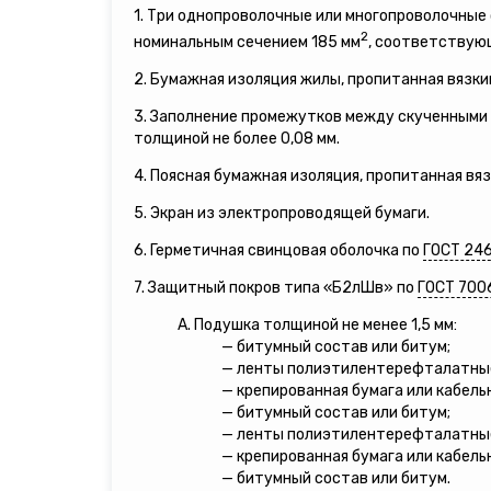
1. Три однопроволочные или многопроволочны
2
номинальным сечением 185 мм
, соответствующ
2. Бумажная изоляция жилы, пропитанная вязки
3. Заполнение промежутков между скученными 
толщиной не более 0,08 мм.
4. Поясная бумажная изоляция, пропитанная вя
5. Экран из электропроводящей бумаги.
6. Герметичная свинцовая оболочка по
ГОСТ 24
7. Защитный покров типа «Б2лШв» по
ГОСТ 700
А. Подушка толщиной не менее 1,5 мм:
— битумный состав или битум;
— ленты полиэтилентерефталатны
— крепированная бумага или кабель
— битумный состав или битум;
— ленты полиэтилентерефталатны
— крепированная бумага или кабель
— битумный состав или битум.