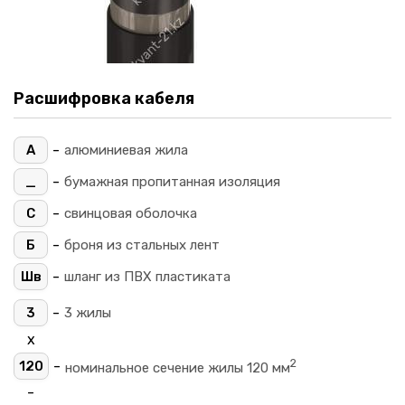
Расшифровка кабеля
-
А
алюминиевая жила
-
_
бумажная пропитанная изоляция
-
С
свинцовая оболочка
-
Б
броня из стальных лент
-
Шв
шланг из ПВХ пластиката
-
3
3 жилы
х
2
-
120
номинальное сечение жилы 120 мм
-