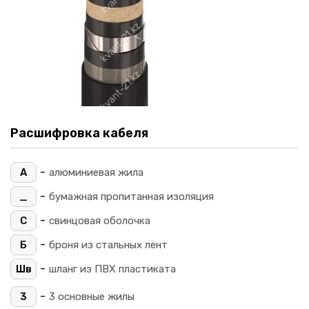
Расшифровка кабеля
-
А
алюминиевая жила
-
_
бумажная пропитанная изоляция
-
С
свинцовая оболочка
-
Б
броня из стальных лент
-
Шв
шланг из ПВХ пластиката
-
3
3 основные жилы