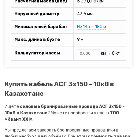
Расчетная масса (вес)
5 391,0 кг/км
Наружный диаметр
43,6 мм
Минимальный барабан
№ 14а — 180 м
Макс. длина в бухте
9 м
Калькулятор массы
км →
0 кг
Купить кабель АСГ 3х150 - 10кВ в
Казахстане
Ищете
силовые бронированные провода АСГ 3х150 -
10кВ в Казахстане
? Можете приобрести у нас, в
ТОО
«Квант XXI»
.
Мы предлагаем заказать бронированные проводники в
любых необходимых объёмах. При этом
стоимость товара