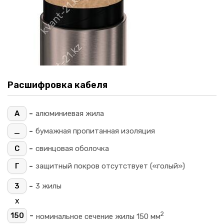
Расшифровка кабеля
-
А
алюминиевая жила
-
_
бумажная пропитанная изоляция
-
С
свинцовая оболочка
-
Г
защитный покров отсутствует («голый»)
-
3
3 жилы
х
2
-
150
номинальное сечение жилы 150 мм