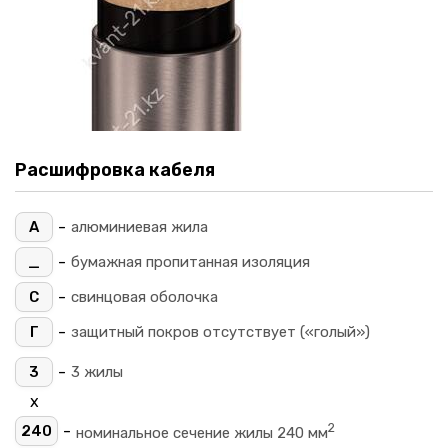
Расшифровка кабеля
-
А
алюминиевая жила
-
_
бумажная пропитанная изоляция
-
С
свинцовая оболочка
-
Г
защитный покров отсутствует («голый»)
-
3
3 жилы
х
2
-
240
номинальное сечение жилы 240 мм