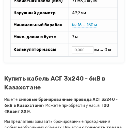
Расчетная масса (вес)
7 086,0 кг/км
Наружный диаметр
49,9 мм
Минимальный барабан
№ 16 — 150 м
Макс. длина в бухте
7 м
Калькулятор массы
км →
0 кг
Купить кабель АСГ 3х240 - 6кВ в
Казахстане
Ищете
силовые бронированные провода АСГ 3х240 -
6кВ в Казахстане
? Можете приобрести у нас, в
ТОО
«Квант XXI»
.
Мы предлагаем заказать бронированные проводники в
любых необходимых объёмах. При этом
стоимость товара