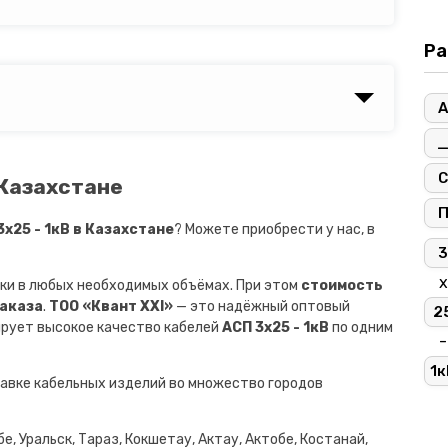
Ра
А
С
 Казахстане
х25 - 1кВ в Казахстане
? Можете приобрести у нас, в
3
х
ки в любых необходимых объёмах. При этом
стоимость
заказа
.
ТОО «Квант XXI»
— это надёжный оптовый
2
ирует высокое качество кабелей
АСП 3х25 - 1кВ
по одним
-
1к
авке кабельных изделий во множество городов
е, Уральск, Тараз, Кокшетау, Актау, Актобе, Костанай,