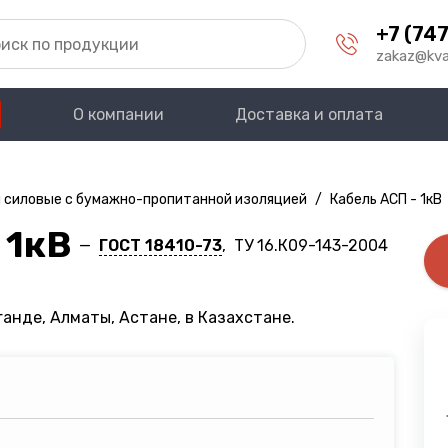
+7 (747
zakaz@kva
О компании
Доставка и оплата
 силовые с бумажно-пропитанной изоляцией
/
Кабель АСП - 1кВ
 1кВ
—
ГОСТ 18410-73
, ТУ 16.К09-143-2004
анде, Алматы, Астане, в Казахстане.