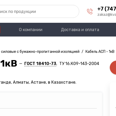
+7 (747
zakaz@kva
О компании
Доставка и оплата
 силовые с бумажно-пропитанной изоляцией
/
Кабель АСП - 1кВ
 1кВ
—
ГОСТ 18410-73
, ТУ 16.К09-143-2004
анде, Алматы, Астане, в Казахстане.