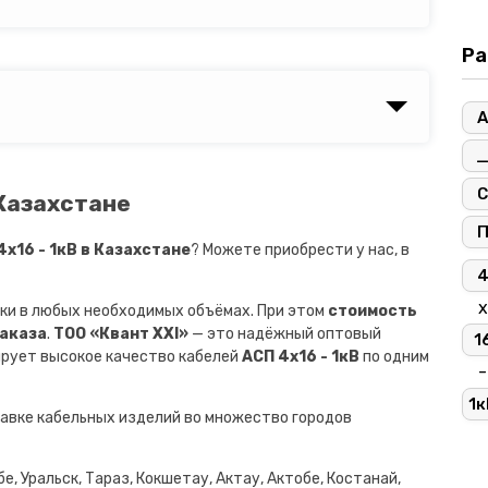
Ра
А
С
 Казахстане
х16 - 1кВ в Казахстане
? Можете приобрести у нас, в
х
ки в любых необходимых объёмах. При этом
стоимость
заказа
.
ТОО «Квант XXI»
— это надёжный оптовый
1
ирует высокое качество кабелей
АСП 4х16 - 1кВ
по одним
-
1к
авке кабельных изделий во множество городов
е, Уральск, Тараз, Кокшетау, Актау, Актобе, Костанай,