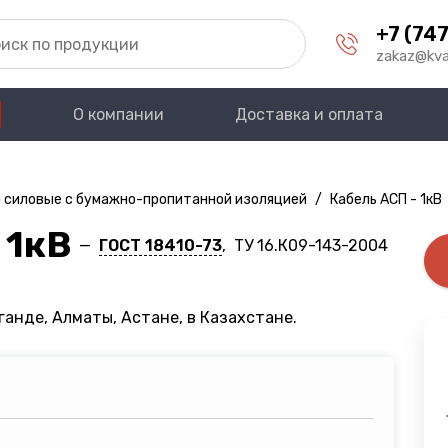
+7 (747
zakaz@kva
О компании
Доставка и оплата
 силовые с бумажно-пропитанной изоляцией
/
Кабель АСП - 1кВ
 1кВ
—
ГОСТ 18410-73
, ТУ 16.К09-143-2004
ганде, Алматы, Астане, в Казахстане.