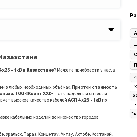
Ра
А
С
 Казахстане
х25 - 1кВ в Казахстане
? Можете приобрести у нас, в
х
ки в любых необходимых объёмах. При этом
стоимость
заказа
.
ТОО «Квант XXI»
— это надёжный оптовый
2
ирует высокое качество кабелей
АСП 4х25 - 1кВ
по
-
1к
авке кабельных изделий во множество городов
е, Уральск, Тараз, Кокшетау, Актау, Актобе, Костанай,