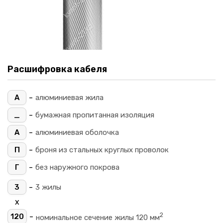
Расшифровка кабеля
-
А
алюминиевая жила
-
_
бумажная пропитанная изоляция
-
А
алюминиевая оболочка
-
П
броня из стальных круглых проволок
-
Г
без наружного покрова
-
3
3 жилы
х
2
-
120
номинальное сечение жилы 120 мм