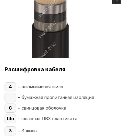
Расшифровка кабеля
-
А
алюминиевая жила
-
_
бумажная пропитанная изоляция
-
С
свинцовая оболочка
-
Шв
шланг из ПВХ пластиката
-
3
3 жилы