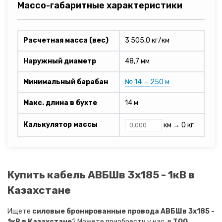
Массо-габаритные характеристики
Расчетная масса (вес)
3 505,0 кг/км
Наружный диаметр
48,7 мм
Минимальный барабан
№ 14 — 250 м
Макс. длина в бухте
14 м
Калькулятор массы
км →
0 кг
Купить кабель АВБШв 3х185 - 1кВ в
Казахстане
Ищете
силовые бронированные провода АВБШв 3х185 -
1кВ в Казахстане
? Можете приобрести у нас, в
ТОО