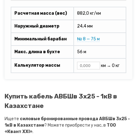
Расчетная масса (вес)
882,0 кг/км
Наружный диаметр
24,4 мм
Минимальный барабан
№ 8 — 75 м
Макс. длина в бухте
56 м
Калькулятор массы
км →
0 кг
Купить кабель АВБШв 3х25 - 1кВ в
Казахстане
Ищете
силовые бронированные провода АВБШв 3х25 -
1кВ в Казахстане
? Можете приобрести у нас, в
ТОО
«Квант XXI»
.