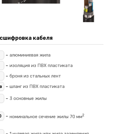
сшифровка кабеля
-
алюминиевая жила
-
изоляция из ПВХ пластиката
-
броня из стальных лент
-
в
шланг из ПВХ пластиката
-
3 основные жилы
2
-
0
номинальное сечение жилы 70 мм
+
-
1 нулевая жила или жила заземления