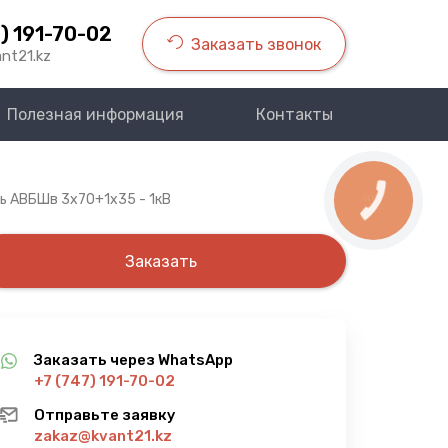
) 191-70-02
Заказать звонок
nt21.kz
Полезная информация
Контакты
ь АВБШв 3х70+1х35 - 1кВ
КНОПКА
СВЯЗИ
Заказать
Заказать через WhatsApp
+7 (747) 191-70-02
Отправьте заявку
zakaz@kvant21.kz