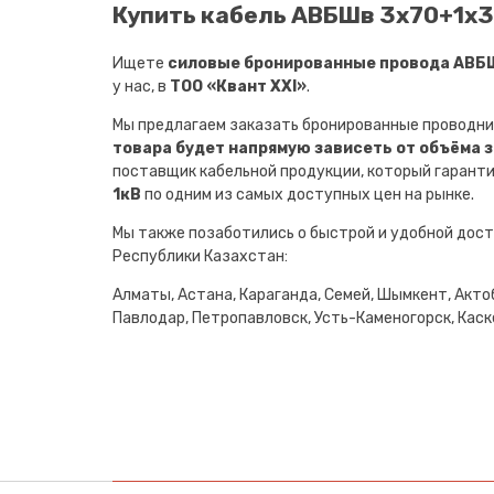
Купить кабель АВБШв 3х70+1х35
Ищете
силовые бронированные провода АВБШв
у нас, в
ТОО «Квант XXI»
.
Мы предлагаем заказать бронированные проводни
товара будет напрямую зависеть от объёма 
поставщик кабельной продукции, который гарант
1кВ
по одним из самых доступных цен на рынке.
Мы также позаботились о быстрой и удобной дост
Республики Казахстан:
Алматы, Астана, Караганда, Семей, Шымкент, Актоб
Павлодар, Петропавловск, Усть-Каменогорск, Каске