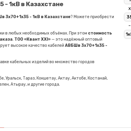
 - 1кВ в Казахстане
х
 3х70+1х35 - 1кВ в Казахстане
? Можете приобрести
3
-
ки в любых необходимых объёмах. При этом
стоимость
1к
заказа
.
ТОО «Квант XXI»
— это надёжный оптовый
ирует высокое качество кабелей
АВБШв 3х70+1х35 -
авке кабельных изделий во множество городов
е, Уральск, Тараз, Кокшетау, Актау, Актобе, Костанай,
лен, Атырау, и другие города.