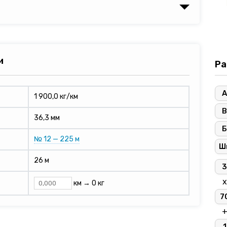
и
Ра
А
1 900,0 кг/км
В
36,3 мм
Б
№ 12 — 225 м
Ш
26 м
3
х
км →
0 кг
7
1