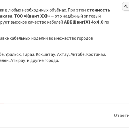
4,
ки в любых необходимых объёмах. При этом
стоимость
заказа
.
ТОО «Квант XXI»
— это надёжный оптовый
ирует высокое качество кабелей
АВБШвнг(A) 4х4,0
по
авке кабельных изделий во множество городов
е, Уральск, Тараз, Кокшетау, Актау, Актобе, Костанай,
лен, Атырау, и другие города.
Ответи