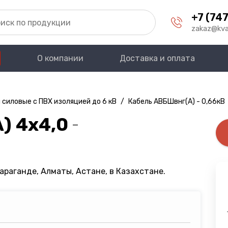
+7 (747
zakaz@kva
О компании
Доставка и оплата
 силовые с ПВХ изоляцией до 6 кВ
/
Кабель АВБШвнг(A) - 0,66кВ
) 4х4,0
—
араганде, Алматы, Астане, в Казахстане.