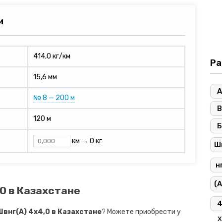
и
414,0 кг/км
Ра
15,6 мм
А
№ 8 — 200 м
В
120 м
Б
км →
0 кг
Ш
н
(A
0 в Казахстане
внг(A) 4х4,0 в Казахстане
? Можете приобрести у
х