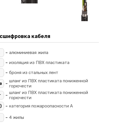
сшифровка кабеля
-
алюминиевая жила
-
изоляция из ПВХ пластиката
-
броня из стальных лент
шланг из ПВХ пластиката пониженной
-
в
горючести
шланг из ПВХ пластиката пониженной
-
г
горючести
-
)
категория пожароопасности A
-
4
4 жилы