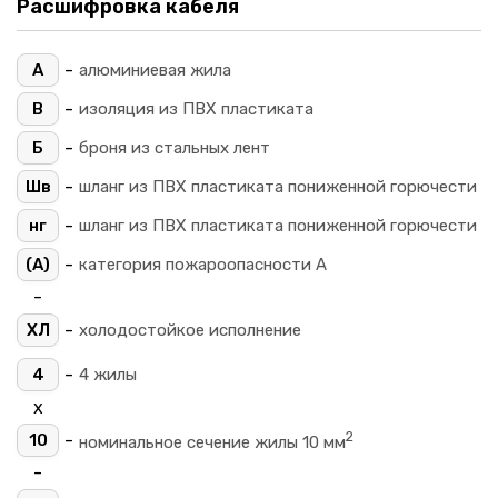
Расшифровка кабеля
-
А
алюминиевая жила
-
В
изоляция из ПВХ пластиката
-
Б
броня из стальных лент
-
Шв
шланг из ПВХ пластиката пониженной горючести
-
нг
шланг из ПВХ пластиката пониженной горючести
-
(A)
категория пожароопасности A
-
-
ХЛ
холодостойкое исполнение
-
4
4 жилы
х
2
-
10
номинальное сечение жилы 10 мм
-