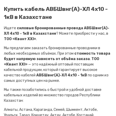
Купить кабель АВБШвнг(A)-ХЛ 4х10 -
1кВ в Казахстане
Ищете
силовые бронированные провода АВБШвнг(A)-
ХЛ 4х10 - 1кВ в Казахстане
? Можете приобрести у нас, в
ТОО «Квант XXI»
.
Мы предлагаем заказать бронированные проводники в
любых необходимых объёмах. При этом
стоимость товара
будет напрямую зависеть от объёма заказа
.
ТОО
«Квант XXI»
— это надёжный оптовый поставщик
кабельной продукции, который гарантирует высокое
качество кабелей
АВБШвнг(A)-ХЛ 4х10 - 1кВ
по одним из
самых доступных цен на рынке.
Мы также позаботились о быстрой и удобной доставке
кабельных изделий во множество городов Республики
Казахстан:
Алматы, Астана, Караганда, Семей, Шымкент, Актобе,
Уральск, Тараз, Кокшетау, Актау, Актобе, Костанай,