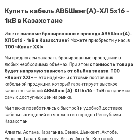
Купить кабель АВБШвнг(A)-ХЛ 5х16 -
1кВ в Казахстане
Ищете
силовые бронированные провода АВБШвнг(A)-
ХЛ 5х16 - 1кВ в Казахстане
? Можете приобрести у нас, в
ТОО «Квант XXI»
.
Мы предлагаем заказать бронированные проводники в
любых необходимых объёмах. При этом
стоимость товара
будет напрямую зависеть от объёма заказа
.
ТОО
«Квант XXI»
— это надёжный оптовый поставщик
кабельной продукции, который гарантирует высокое
качество кабелей
АВБШвнг(A)-ХЛ 5х16 - 1кВ
по одним из
самых доступных цен на рынке.
Мы также позаботились о быстрой и удобной доставке
кабельных изделий во множество городов Республики
Казахстан:
Алматы, Астана, Караганда, Семей, Шымкент, Актобе,
Уральск, Тараз, Кокшетау, Актау, Актобе, Костанай,