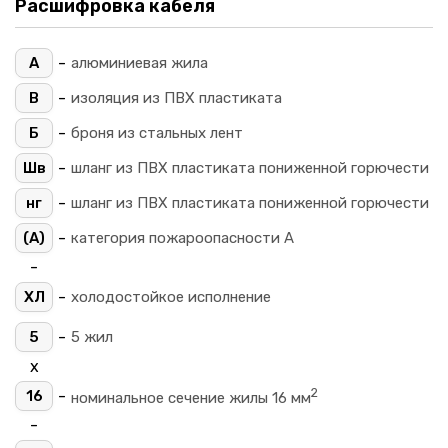
Расшифровка кабеля
-
А
алюминиевая жила
-
В
изоляция из ПВХ пластиката
-
Б
броня из стальных лент
-
Шв
шланг из ПВХ пластиката пониженной горючести
-
нг
шланг из ПВХ пластиката пониженной горючести
-
(A)
категория пожароопасности A
-
-
ХЛ
холодостойкое исполнение
-
5
5 жил
х
2
-
16
номинальное сечение жилы 16 мм
-