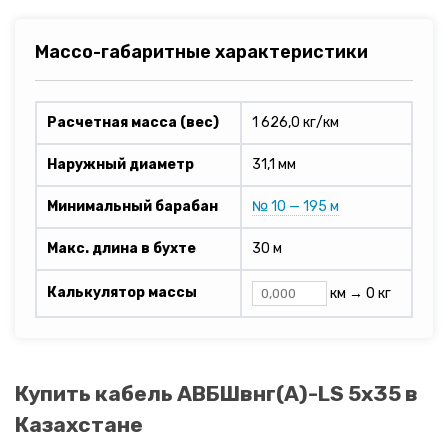
Массо-габаритные характеристики
Расчетная масса (вес)
1 626,0 кг/км
Наружный диаметр
31,1 мм
Минимальный барабан
№ 10 — 195 м
Макс. длина в бухте
30 м
Калькулятор массы
км →
0 кг
Купить кабель АВБШвнг(A)-LS 5х35 в
Казахстане