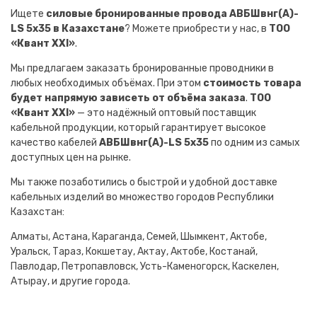
Ищете
силовые бронированные провода АВБШвнг(A)-
LS 5х35 в Казахстане
? Можете приобрести у нас, в
ТОО
«Квант XXI»
.
Мы предлагаем заказать бронированные проводники в
любых необходимых объёмах. При этом
стоимость товара
будет напрямую зависеть от объёма заказа
.
ТОО
«Квант XXI»
— это надёжный оптовый поставщик
кабельной продукции, который гарантирует высокое
качество кабелей
АВБШвнг(A)-LS 5х35
по одним из самых
доступных цен на рынке.
Мы также позаботились о быстрой и удобной доставке
кабельных изделий во множество городов Республики
Казахстан:
Алматы, Астана, Караганда, Семей, Шымкент, Актобе,
Уральск, Тараз, Кокшетау, Актау, Актобе, Костанай,
Павлодар, Петропавловск, Усть-Каменогорск, Каскелен,
Атырау, и другие города.