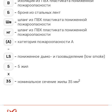
изоляция из ПВХ пластиката пониженной
-
В
пожароопасности
-
Б
броня из стальных лент
шланг из ПВХ пластиката пониженной
-
Шв
пожароопасности
шланг из ПВХ пластиката пониженной
-
нг
пожароопасности
-
(A)
категория пожароопасности A
-
-
LS
пониженное дымо- и газовыделение (low smoke)
-
5
5 жил
х
2
-
35
номинальное сечение жилы 35 мм