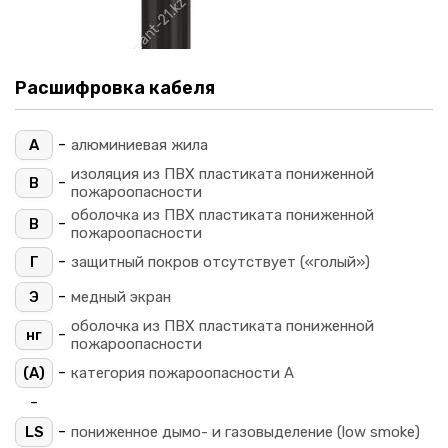
Расшифровка кабеля
-
А
алюминиевая жила
изоляция из ПВХ пластиката пониженной
-
В
пожароопасности
оболочка из ПВХ пластиката пониженной
-
В
пожароопасности
-
Г
защитный покров отсутствует («голый»)
-
Э
медный экран
оболочка из ПВХ пластиката пониженной
-
нг
пожароопасности
-
(A)
категория пожароопасности A
-
-
LS
пониженное дымо- и газовыделение (low smoke)