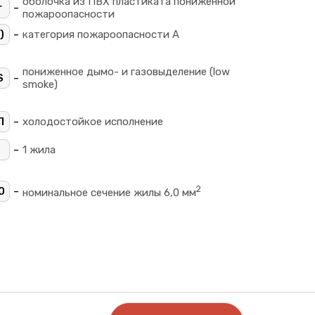
оболочка из ПВХ пластиката пониженной
-
г
пожароопасности
-
)
категория пожароопасности A
пониженное дымо- и газовыделение (low
-
S
smoke)
-
Л
холодостойкое исполнение
-
1 жила
2
-
0
номинальное сечение жилы 6,0 мм