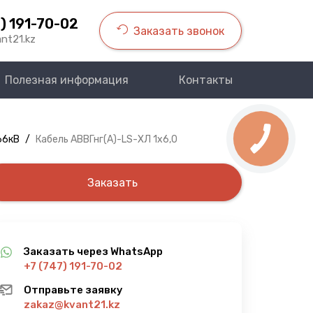
) 191-70-02
Заказать звонок
nt21.kz
Полезная информация
Контакты
66кВ
/
Кабель АВВГнг(A)-LS-ХЛ 1х6,0
Заказать
Заказать через WhatsApp
+7 (747) 191-70-02
Отправьте заявку
zakaz@kvant21.kz