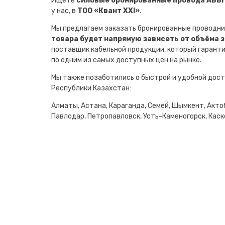
Ищете
силовые бронированные провода АВВГн
у нас, в
ТОО «Квант XXI»
.
Мы предлагаем заказать бронированные проводни
товара будет напрямую зависеть от объёма 
поставщик кабельной продукции, который гарант
по одним из самых доступных цен на рынке.
Мы также позаботились о быстрой и удобной дост
Республики Казахстан:
Алматы, Астана, Караганда, Семей, Шымкент, Актоб
Павлодар, Петропавловск, Усть-Каменогорск, Каске