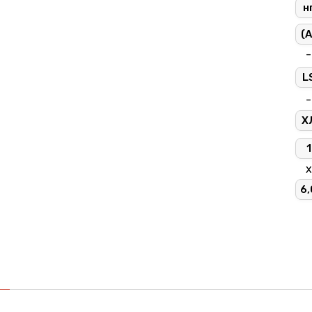
н
(A
-
L
-
Х
1
х
6,