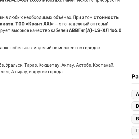
г(A)-LS-ХЛ 1х6,0 в Казахстане
? Можете приобрести
ки в любых необходимых объёмах. При этом
стоимость
заказа
.
ТОО «Квант XXI»
— это надёжный оптовый
ирует высокое качество кабелей
АВВГнг(A)-LS-ХЛ 1х6,0
авке кабельных изделий во множество городов
е, Уральск, Тараз, Кокшетау, Актау, Актобе, Костанай,
лен, Атырау, и другие города.
Ра
А
В
В
Г