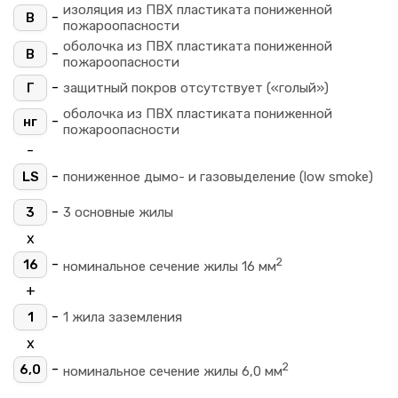
изоляция из ПВХ пластиката пониженной
-
В
пожароопасности
оболочка из ПВХ пластиката пониженной
-
В
пожароопасности
-
Г
защитный покров отсутствует («голый»)
оболочка из ПВХ пластиката пониженной
-
нг
пожароопасности
-
-
LS
пониженное дымо- и газовыделение (low smoke)
-
3
3 основные жилы
х
2
-
16
номинальное сечение жилы 16 мм
+
-
1
1 жила заземления
х
2
-
6,0
номинальное сечение жилы 6,0 мм