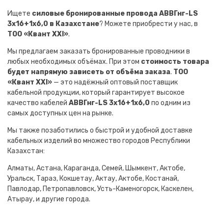
Ищете
силовые бронированные провода АВВГнг-LS
3х16+1х6,0 в Казахстане
? Можете приобрести у нас, в
ТОО «Квант XXI»
.
Мы предлагаем заказать бронированные проводники в
любых необходимых объёмах. При этом
стоимость товара
будет напрямую зависеть от объёма заказа
.
ТОО
«Квант XXI»
— это надёжный оптовый поставщик
кабельной продукции, который гарантирует высокое
качество кабелей
АВВГнг-LS 3х16+1х6,0
по одним из
самых доступных цен на рынке.
Мы также позаботились о быстрой и удобной доставке
кабельных изделий во множество городов Республики
Казахстан:
Алматы, Астана, Караганда, Семей, Шымкент, Актобе,
Уральск, Тараз, Кокшетау, Актау, Актобе, Костанай,
Павлодар, Петропавловск, Усть-Каменогорск, Каскелен,
Атырау, и другие города.