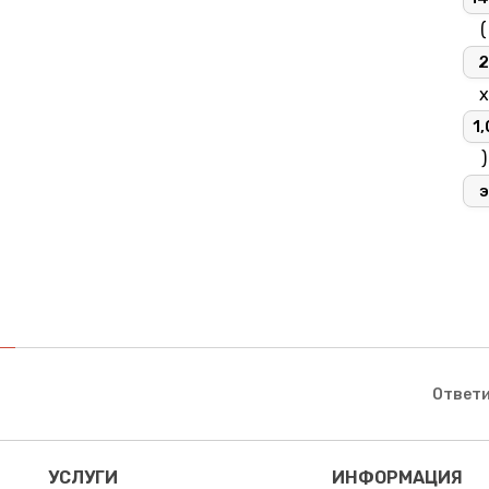
(
2
х
1,
)
э
Ответи
УСЛУГИ
ИНФОРМАЦИЯ