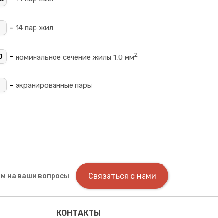
-
14 пар жил
2
-
0
номинальное сечение жилы 1,0 мм
-
экранированные пары
Связаться с нами
м на ваши вопросы
КОНТАКТЫ