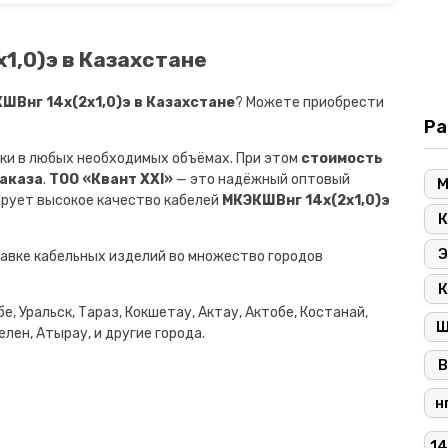
1,0)э в Казахстане
Внг 14х(2х1,0)э в Казахстане
? Можете приобрести
Ра
ки в любых необходимых объёмах. При этом
стоимость
заказа
.
ТОО «Квант XXI»
— это надёжный оптовый
ирует высокое качество кабелей
МКЭКШВнг 14х(2х1,0)э
К
Э
авке кабельных изделий во множество городов
К
е, Уральск, Тараз, Кокшетау, Актау, Актобе, Костанай,
лен, Атырау, и другие города.
В
н
14