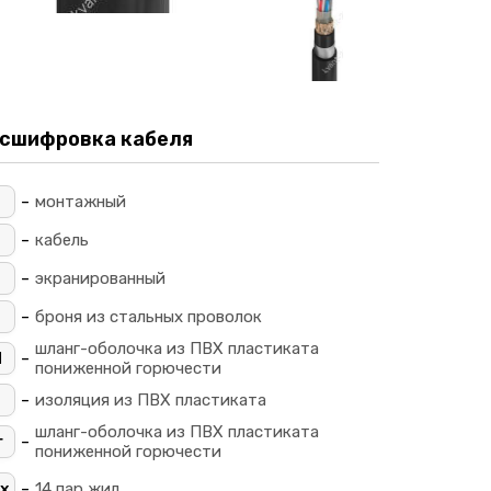
сшифровка кабеля
-
М
монтажный
-
кабель
-
экранированный
-
броня из стальных проволок
шланг-оболочка из ПВХ пластиката
-
Ш
пониженной горючести
-
изоляция из ПВХ пластиката
шланг-оболочка из ПВХ пластиката
-
г
пониженной горючести
-
х
14 пар жил