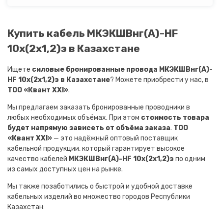
Купить кабель МКЭКШВнг(A)-HF
10х(2х1,2)э в Казахстане
Ищете
силовые бронированные провода МКЭКШВнг(A)-
HF 10х(2х1,2)э в Казахстане
? Можете приобрести у нас, в
ТОО «Квант XXI»
.
Мы предлагаем заказать бронированные проводники в
любых необходимых объёмах. При этом
стоимость товара
будет напрямую зависеть от объёма заказа
.
ТОО
«Квант XXI»
— это надёжный оптовый поставщик
кабельной продукции, который гарантирует высокое
качество кабелей
МКЭКШВнг(A)-HF 10х(2х1,2)э
по одним
из самых доступных цен на рынке.
Мы также позаботились о быстрой и удобной доставке
кабельных изделий во множество городов Республики
Казахстан: