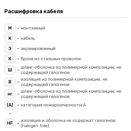
Расшифровка кабеля
-
М
монтажный
-
К
кабель
-
Э
экранированный
-
К
броня из стальных проволок
шланг-оболочка из полимерной композиции, не
-
Ш
содержащей галогенов
изоляция из полимерной композиции, не
-
В
содержащей галогенов
шланг-оболочка из полимерной композиции, не
-
нг
содержащей галогенов
-
(A)
категория пожароопасности A
-
изоляция и оболочка не содержат галогенов
-
HF
(halogen free)