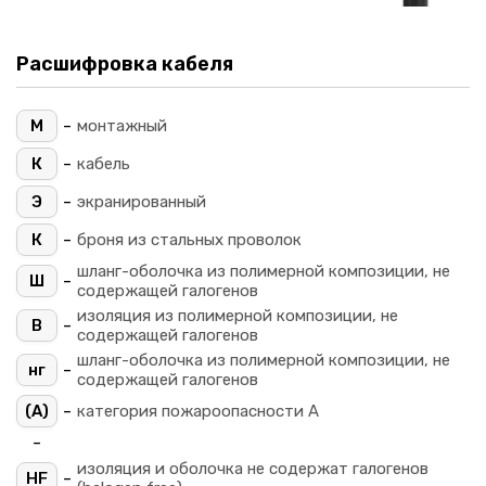
Расшифровка кабеля
-
М
монтажный
-
К
кабель
-
Э
экранированный
-
К
броня из стальных проволок
шланг-оболочка из полимерной композиции, не
-
Ш
содержащей галогенов
изоляция из полимерной композиции, не
-
В
содержащей галогенов
шланг-оболочка из полимерной композиции, не
-
нг
содержащей галогенов
-
(A)
категория пожароопасности A
-
изоляция и оболочка не содержат галогенов
-
HF