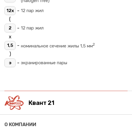
(halogen free)
-
12х
12 пар жил
(
-
2
12 пар жил
х
2
-
1,5
номинальное сечение жилы 1,5 мм
)
-
э
экранированные пары
Квант 21
О КОМПАНИИ