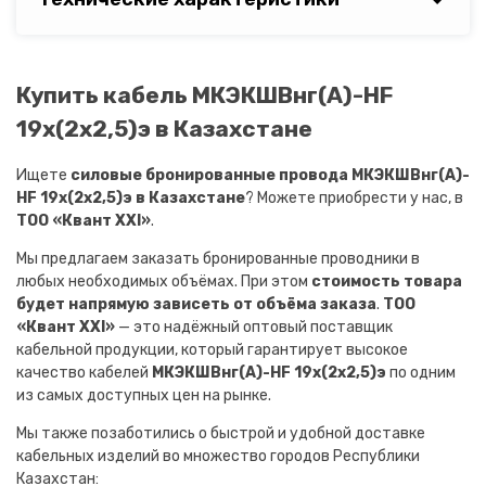
Купить кабель МКЭКШВнг(A)-HF
19х(2х2,5)э в Казахстане
Ищете
силовые бронированные провода МКЭКШВнг(A)-
HF 19х(2х2,5)э в Казахстане
? Можете приобрести у нас, в
ТОО «Квант XXI»
.
Мы предлагаем заказать бронированные проводники в
любых необходимых объёмах. При этом
стоимость товара
будет напрямую зависеть от объёма заказа
.
ТОО
«Квант XXI»
— это надёжный оптовый поставщик
кабельной продукции, который гарантирует высокое
качество кабелей
МКЭКШВнг(A)-HF 19х(2х2,5)э
по одним
из самых доступных цен на рынке.
Мы также позаботились о быстрой и удобной доставке
кабельных изделий во множество городов Республики
Казахстан: