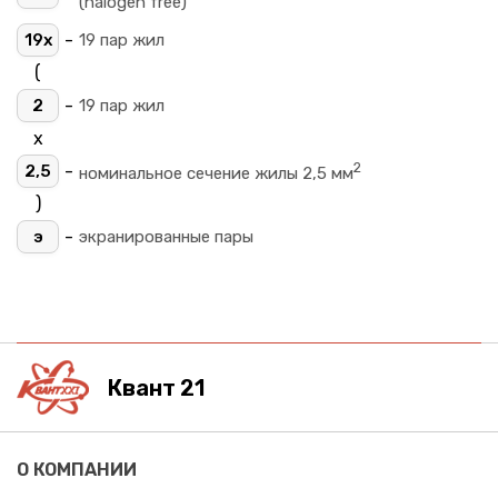
(halogen free)
-
19х
19 пар жил
(
-
2
19 пар жил
х
2
-
2,5
номинальное сечение жилы 2,5 мм
)
-
э
экранированные пары
Квант 21
О КОМПАНИИ