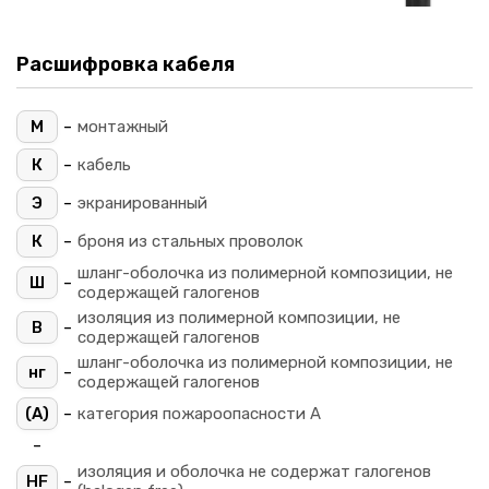
Расшифровка кабеля
-
М
монтажный
-
К
кабель
-
Э
экранированный
-
К
броня из стальных проволок
шланг-оболочка из полимерной композиции, не
-
Ш
содержащей галогенов
изоляция из полимерной композиции, не
-
В
содержащей галогенов
шланг-оболочка из полимерной композиции, не
-
нг
содержащей галогенов
-
(A)
категория пожароопасности A
-
изоляция и оболочка не содержат галогенов
-
HF