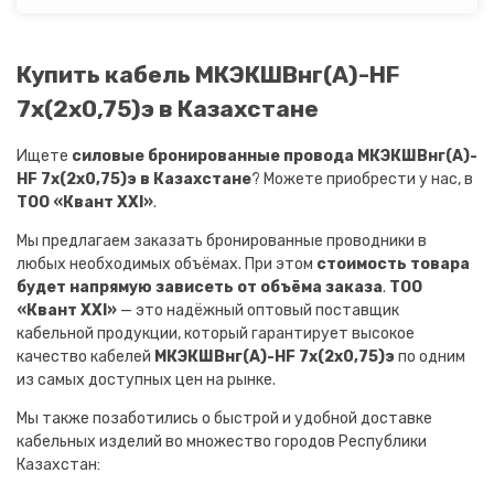
Купить кабель МКЭКШВнг(A)-HF
7х(2х0,75)э в Казахстане
Ищете
силовые бронированные провода МКЭКШВнг(A)-
HF 7х(2х0,75)э в Казахстане
? Можете приобрести у нас, в
ТОО «Квант XXI»
.
Мы предлагаем заказать бронированные проводники в
любых необходимых объёмах. При этом
стоимость товара
будет напрямую зависеть от объёма заказа
.
ТОО
«Квант XXI»
— это надёжный оптовый поставщик
кабельной продукции, который гарантирует высокое
качество кабелей
МКЭКШВнг(A)-HF 7х(2х0,75)э
по одним
из самых доступных цен на рынке.
Мы также позаботились о быстрой и удобной доставке
кабельных изделий во множество городов Республики
Казахстан: