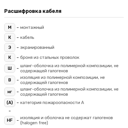
Расшифровка кабеля
-
М
монтажный
-
К
кабель
-
Э
экранированный
-
К
броня из стальных проволок
шланг-оболочка из полимерной композиции, не
-
Ш
содержащей галогенов
изоляция из полимерной композиции, не
-
В
содержащей галогенов
шланг-оболочка из полимерной композиции, не
-
нг
содержащей галогенов
-
(A)
категория пожароопасности A
-
изоляция и оболочка не содержат галогенов
-
HF
(halogen free)