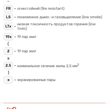
-
-
FR
огнестойкий (fire resistant)
-
LS
пониженное дымо- и газовыделение (low smoke)
низкая токсичность продуктов горения (low
-
LTx
toxic)
-
19х
19 пар жил
(
-
2
19 пар жил
х
2
-
2,5
номинальное сечение жилы 2,5 мм
)
-
э
экранированные пары