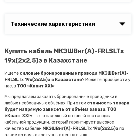
Технические характеристики
Купить кабель МКЭШВнг(A)-FRLSLTx
19х(2х2,5)э в Казахстане
Ищете
силовые бронированные провода МКЭШВнг(A)-
FRLSLTx 19х(2х2,5)э в Казахстане
? Можете приобрести у
нас, в
ТОО «Квант XXI»
.
Мы предлагаем заказать бронированные проводники в
любых необходимых объёмах. При этом
стоимость товара
будет напрямую зависеть от объёма заказа
.
ТОО
«Квант XXI»
— это надёжный оптовый поставщик
кабельной продукции, который гарантирует высокое
качество кабелей
МКЭШВнг(A)-FRLSLTx 19х(2х2,5)э
по
одним из самых доступных цен на рынке.