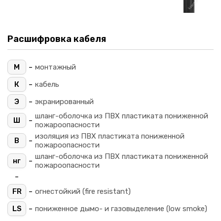
Расшифровка кабеля
-
М
монтажный
-
К
кабель
-
Э
экранированный
шланг-оболочка из ПВХ пластиката пониженной
-
Ш
пожароопасности
изоляция из ПВХ пластиката пониженной
-
В
пожароопасности
шланг-оболочка из ПВХ пластиката пониженной
-
нг
пожароопасности
-
-
FR
огнестойкий (fire resistant)
-
LS
пониженное дымо- и газовыделение (low smoke)