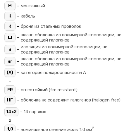
-
М
монтажный
-
К
кабель
-
К
броня из стальных проволок
шланг-оболочка из полимерной композиции, не
-
Ш
содержащей галогенов
изоляция из полимерной композиции, не
-
В
содержащей галогенов
шланг-оболочка из полимерной композиции, не
-
нг
содержащей галогенов
-
(A)
категория пожароопасности A
-
-
FR
огнестойкий (fire resistant)
-
HF
оболочка не содержит галогенов (halogen free)
-
14х2
14 пар жил
х
2
-
1,0
номинальное сечение жилы 1,0 мм