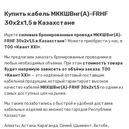
Купить кабель МККШВнг(A)-FRHF
30х2х1,5 в Казахстане
Ищете
силовые бронированные провода МККШВнг(A)-
FRHF 30х2х1,5 в Казахстане
? Можете приобрести у нас, в
ТОО «Квант XXI»
.
Мы предлагаем заказать бронированные проводники в
любых необходимых объёмах. При этом
стоимость товара
будет напрямую зависеть от объёма заказа
.
ТОО
«Квант XXI»
— это надёжный оптовый поставщик
кабельной продукции, который гарантирует высокое
качество кабелей
МККШВнг(A)-FRHF 30х2х1,5
по одним из
самых доступных цен на рынке.
Мы также позаботились о быстрой и удобной доставке
кабельных изделий во множество городов Республики
Казахстан:
Алматы, Астана, Караганда, Семей, Шымкент, Актобе,