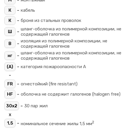
-
М
монтажный
-
К
кабель
-
К
броня из стальных проволок
шланг-оболочка из полимерной композиции, не
-
Ш
содержащей галогенов
изоляция из полимерной композиции, не
-
В
содержащей галогенов
шланг-оболочка из полимерной композиции, не
-
нг
содержащей галогенов
-
(A)
категория пожароопасности A
-
-
FR
огнестойкий (fire resistant)
-
HF
оболочка не содержит галогенов (halogen free)
-
30х2
30 пар жил
х
2
-
1,5
номинальное сечение жилы 1,5 мм