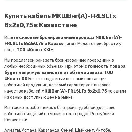
Купить кабель МКШВнг(A)-FRLSLTx
8х2х0,75 в Казахстане
Ищете
силовые бронированные провода МКШВнг(A)-
FRLSLTx 8х2х0,75 в Казахстане
? Можете приобрести у
нас, в
ТОО «Квант XXI»
.
Мы предлагаем заказать бронированные проводники в
любых необходимых объёмах. При этом
стоимость товара
будет напрямую зависеть от объёма заказа
.
ТОО
«Квант XXI»
— это надёжный оптовый поставщик
кабельной продукции, который гарантирует высокое
качество кабелей
МКШВнг(A)-FRLSLTx 8х2х0,75
по одним
из самых доступных цен на рынке.
Мы также позаботились о быстрой и удобной доставке
кабельных изделий во множество городов Республики
Казахстан:
Алматы, Астана, Караганда, Семей, Шымкент, Актобе,