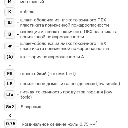
-
М
монтажный
-
К
кабель
шланг-оболочка из низкотоксичного ПВХ
-
Ш
пластиката пониженной пожароопасности
изоляция из низкотоксичного ПВХ пластиката
-
В
пониженной пожароопасности
шланг-оболочка из низкотоксичного ПВХ
-
нг
пластиката пониженной пожароопасности
-
(A)
категория пожароопасности A
-
-
FR
огнестойкий (fire resistant)
-
LS
пониженное дымо- и газовыделение (low smoke)
низкая токсичность продуктов горения (low
-
LTx
toxic)
-
8х2
8 пар жил
х
2
-
0,75
номинальное сечение жилы 0,75 мм