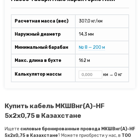
Расчетная масса (вес)
307,0 кг/км
Наружный диаметр
14,3 мм
Минимальный барабан
№ 8 — 200 м
Макс. длина в бухте
162 м
Калькулятор массы
км →
0 кг
Купить кабель МКШВнг(A)-HF
5х2х0,75 в Казахстане
Ищете
силовые бронированные провода МКШВнг(A)-HF
5х2х0,75 в Казахстане
? Можете приобрести у нас, в
ТОО