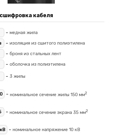
сшифровка кабеля
-
_
медная жила
-
в
изоляция из сшитого полиэтилена
-
броня из стальных лент
-
П
оболочка из полиэтилена
-
3 жилы
2
-
0
номинальное сечение жилы 150 мм
2
-
5
номинальное сечение экрана 35 мм
-
кВ
номинальное напряжение 10 кВ