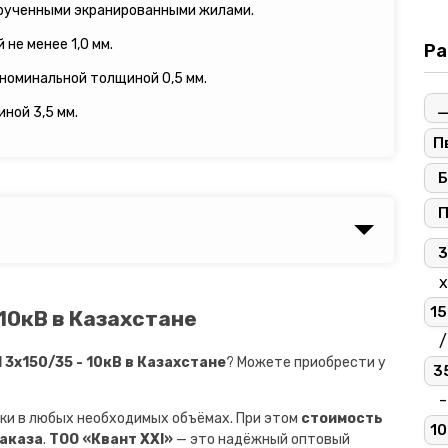
рученными экранированными жилами.
не менее 1,0 мм.
Ра
 номинальной толщиной 0,5 мм.
ной 3,5 мм.
П
Б
3
х
15
 10кВ в Казахстане
/
3х150/35 - 10кВ в Казахстане
? Можете приобрести у
3
-
ки в любых необходимых объёмах. При этом
стоимость
10
заказа
.
ТОО «Квант XXI»
— это надёжный оптовый