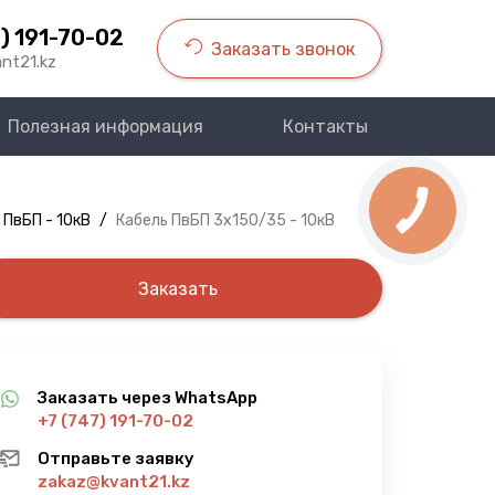
) 191-70-02
Заказать звонок
nt21.kz
Полезная информация
Контакты
 ПвБП - 10кВ
/
Кабель ПвБП 3х150/35 - 10кВ
Заказать
Заказать через WhatsApp
+7 (747) 191-70-02
Отправьте заявку
zakaz@kvant21.kz