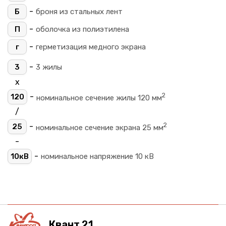
-
Б
броня из стальных лент
-
П
оболочка из полиэтилена
-
г
герметизация медного экрана
-
3
3 жилы
х
2
-
120
номинальное сечение жилы 120 мм
/
2
-
25
номинальное сечение экрана 25 мм
-
-
10кВ
номинальное напряжение 10 кВ
Квант 21