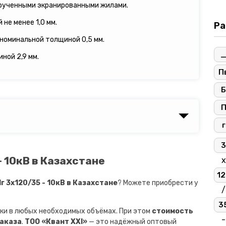
рученными экранированными жилами.
не менее 1,0 мм.
Ра
 номинальной толщиной 0,5 мм.
ной 2,9 мм.
П
Б
г
3
- 10кВ в Казахстане
х
12
 3х120/35 - 10кВ в Казахстане
? Можете приобрести у
/
3
ки в любых необходимых объёмах. При этом
стоимость
-
заказа
.
ТОО «Квант XXI»
— это надёжный оптовый