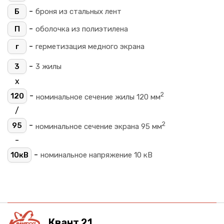
-
Б
броня из стальных лент
-
П
оболочка из полиэтилена
-
г
герметизация медного экрана
-
3
3 жилы
х
2
-
120
номинальное сечение жилы 120 мм
/
2
-
95
номинальное сечение экрана 95 мм
-
-
10кВ
номинальное напряжение 10 кВ
Квант 21