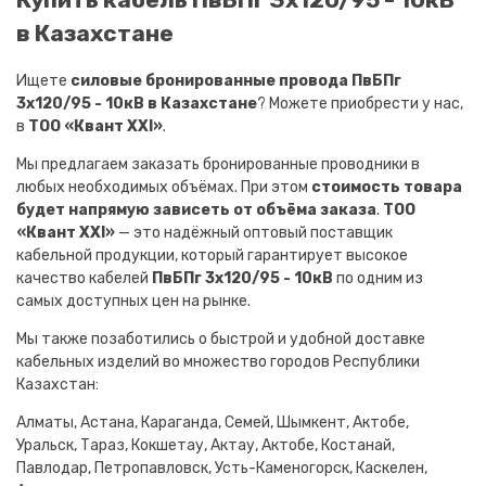
в Казахстане
Ищете
силовые бронированные провода ПвБПг
3х120/95 - 10кВ в Казахстане
? Можете приобрести у нас,
в
ТОО «Квант XXI»
.
Мы предлагаем заказать бронированные проводники в
любых необходимых объёмах. При этом
стоимость товара
будет напрямую зависеть от объёма заказа
.
ТОО
«Квант XXI»
— это надёжный оптовый поставщик
кабельной продукции, который гарантирует высокое
качество кабелей
ПвБПг 3х120/95 - 10кВ
по одним из
самых доступных цен на рынке.
Мы также позаботились о быстрой и удобной доставке
кабельных изделий во множество городов Республики
Казахстан:
Алматы, Астана, Караганда, Семей, Шымкент, Актобе,
Уральск, Тараз, Кокшетау, Актау, Актобе, Костанай,
Павлодар, Петропавловск, Усть-Каменогорск, Каскелен,