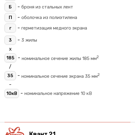
-
Б
броня из стальных лент
-
П
оболочка из полиэтилена
-
г
герметизация медного экрана
-
3
3 жилы
х
2
-
185
номинальное сечение жилы 185 мм
/
2
-
35
номинальное сечение экрана 35 мм
-
-
10кВ
номинальное напряжение 10 кВ
Квант 21