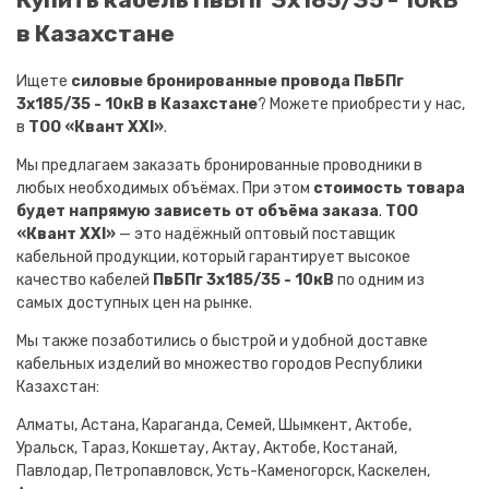
в Казахстане
Ищете
силовые бронированные провода ПвБПг
3х185/35 - 10кВ в Казахстане
? Можете приобрести у нас,
в
ТОО «Квант XXI»
.
Мы предлагаем заказать бронированные проводники в
любых необходимых объёмах. При этом
стоимость товара
будет напрямую зависеть от объёма заказа
.
ТОО
«Квант XXI»
— это надёжный оптовый поставщик
кабельной продукции, который гарантирует высокое
качество кабелей
ПвБПг 3х185/35 - 10кВ
по одним из
самых доступных цен на рынке.
Мы также позаботились о быстрой и удобной доставке
кабельных изделий во множество городов Республики
Казахстан:
Алматы, Астана, Караганда, Семей, Шымкент, Актобе,
Уральск, Тараз, Кокшетау, Актау, Актобе, Костанай,
Павлодар, Петропавловск, Усть-Каменогорск, Каскелен,