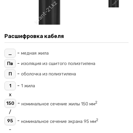
Расшифровка кабеля
-
_
медная жила
-
Пв
изоляция из сшитого полиэтилена
-
П
оболочка из полиэтилена
-
1
1 жила
х
2
-
150
номинальное сечение жилы 150 мм
/
2
-
95
номинальное сечение экрана 95 мм
-