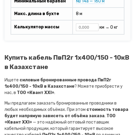
Минимальный барабан
№ 14а — 160 м
Макс. длина в бухте
8 м
Калькулятор массы
км →
0 кг
Купить кабель ПвП2г 1х400/150 - 10кВ
в Казахстане
Ищете
силовые бронированные провода ПвП2г
1х400/150 - 10кВ в Казахстане
? Можете приобрести у
нас, в
ТОО «Квант XXI»
.
Мы предлагаем заказать бронированные проводники в
любых необходимых объёмах. При этом
стоимость товара
будет напрямую зависеть от объёма заказа
.
ТОО
«Квант XXI»
— это надёжный оптовый поставщик
кабельной продукции, который гарантирует высокое
качество кабелей
ПвП2г 1х400/150 - 10кВ
по одним из